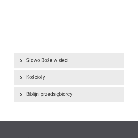
Słowo Boże w sieci
Wszystkie wpisy
Kościoły
Galeria
Biblijni przedsiębiorcy
Filmy
Wyszukaj działalność
Biblijni na Facebooku
Wszystkie wpisy