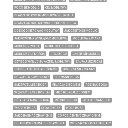
PO CO SIĘ MODLIĆ
CEL MODLITWY
DLACZEGO TWOJA MODLITWA NIE DZIAŁA
DLACZEGO BÓG NIE WYSŁUCHUJE MODLITW
DO KOGO KIEROWAĆ MODLITWY
JAK CZĘSTO SIĘ MODLIĆ
JAK POWINNA WYGLĄDAĆ MODLITWA
MODLITWA Z WIARĄ
MÓDL SIĘ Z WIARĄ
MODLITWA Z UFNOŚCIĄ
MÓDL SIĘ Z UFNOŚCIĄ
UFAJ BOGU
JAK SIĘ NIE MODLIĆ
CZY BÓG WYSŁUCHA KAŻDEJ MODLITWY
ZAUFAJ JEZUSOWI
UPODOBANIE W SŁABOŚCIACH
BÓG JEST NIEZMIENNY
BÓG JEST SPRAWIEDLIWY
POZNANIE BOGA
JAK ZROZUMIEĆ BOGA
RELACJA Z BOGIEM
POZNAĆ BOGA
SPĘDZAĆ CZAS Z BOGIEM
MIEĆ RELACJĘ Z BOGIEM
BÓG BADA NASZE SERCA
MÓWIĆ O BOGU
GŁOSIĆ EWANGELIĘ
WIARA W BOGA
SŁOWO BOŻE
WOLA BOŻA
JAK OSIĄGNĄĆ ZBAWIENIE
CO ROBIĆ BY BYĆ ZBAWIONYM
CO JEST POTRZEBNE DO ZBAWIENIA
WIERZĄCY NIEPRAKTYKUJĄCY