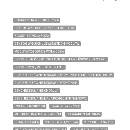
CHOROBY PRZYBITE DO KRZYŻA
CZY BÓG WYSŁUCHUJE KAŻDEJ MODLITWY
ZGODNIE Z WOLĄ BOŻĄ
CZY BÓG WYSŁUCHUJE WSZYSTKICH MODLITW
MODLITWY ZGODNE Z WOLĄ BOŻĄ
CZY MOŻEMY PROSIĆ BOGA O BŁOGOSŁAWIEŃSTWO FINANSOWE
CZY MOŻMY SIĘ MODLIĆ O FINANSE
DLACZEGO BÓG NIE UZDRAWIA WSZYSTKICH O KTÓRYCH SIĘ MODLIMY
DLACZEGO BÓG NIE UZDRAWIA WSZYSTKICH
CZY CHRZEŚCIJANIE CHORUJĄ
CZY CHRZEŚCIJANIE MAJĄ PROBLEMY FINANSOWE
EWANGELIA SUKCESU
EWANGELIA KRZYŻA
MOC DOSKONALI SIĘ W SŁABOŚCI
DOŚWIADCZENIE WIARY
CIERŃ DLA CIAŁA
MIEJCIE WIARĘ W BOGA
PRZYBITE DO KRZYŻA
MODLITWA TO ROZMOWA Z BOGIEM
JAKI JEST CEL MODLITWY