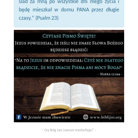
ślad za mną po wszystkie dni mego życia i
będę mieszkał w domu PANA przez długie
czasy.” (Psalm 23)
– Czy Bóg nas zawsze wysłuchuje? –