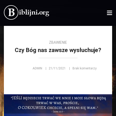
Tog
nav
ZBAWIENIE
Czy Bóg nas zawsze wysłuchuje?
ADMIN
21/11/2021
Brak komentarzy