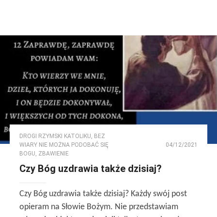
DROGI RZYMSKI KATOLIKU
,
BEZ
WIARY NIE MOŻNA PODOBAĆ SIĘ
04/12/2021
BOGU
,
ZBAWIENIE
Czy Bóg uzdrawia także dzisiaj?
Czy Bóg uzdrawia także dzisiaj? Każdy swój post
opieram na Słowie Bożym. Nie przedstawiam