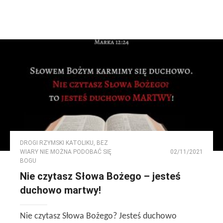
DROGI RZYMSKI KATOLIKU
,
BEZ
WIARY NIE MOŻNA PODOBAĆ SIĘ
02/11/2021
BOGU
Nie czytasz Słowa Bożego – jesteś
duchowo martwy!
Nie czytasz Słowa Bożego? Jesteś duchowo