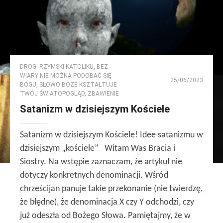
DROGI RZYMSKI KATOLIKU
,
BEZ
WIARY NIE MOŻNA PODOBAĆ SIĘ
25/06/2023
BOGU
,
SŁOWO BOŻE KSZTAŁTUJE
TWÓJ ŚWIATOPOGLĄD
,
ZBAWIENIE
Satanizm w dzisiejszym Kościele
Satanizm w dzisiejszym Kościele! Idee satanizmu w
dzisiejszym „kościele” Witam Was Bracia i
Siostry. Na wstępie zaznaczam, że artykuł nie
dotyczy konkretnych denominacji. Wśród
chrześcijan panuje takie przekonanie (nie twierdzę,
że błędne), że denominacja X czy Y odchodzi, czy
już odeszła od Bożego Słowa. Pamiętajmy, że w