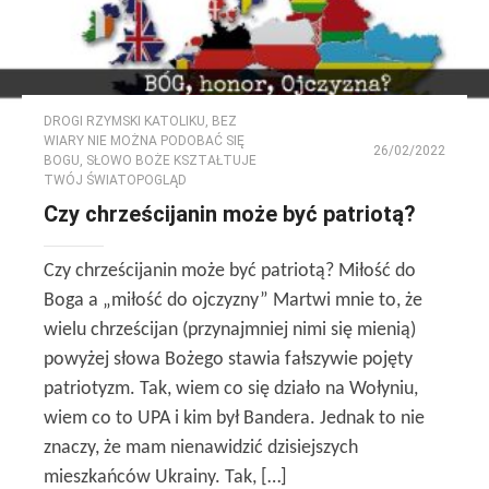
DROGI RZYMSKI KATOLIKU
,
BEZ
WIARY NIE MOŻNA PODOBAĆ SIĘ
26/02/2022
BOGU
,
SŁOWO BOŻE KSZTAŁTUJE
TWÓJ ŚWIATOPOGLĄD
Czy chrześcijanin może być patriotą?
Czy chrześcijanin może być patriotą? Miłość do
Boga a „miłość do ojczyzny” Martwi mnie to, że
wielu chrześcijan (przynajmniej nimi się mienią)
powyżej słowa Bożego stawia fałszywie pojęty
patriotyzm. Tak, wiem co się działo na Wołyniu,
wiem co to UPA i kim był Bandera. Jednak to nie
znaczy, że mam nienawidzić dzisiejszych
mieszkańców Ukrainy. Tak, […]