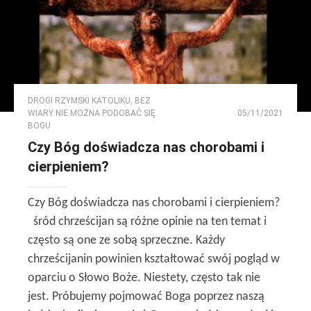
DROGI RZYMSKI KATOLIKU
,
BEZ
WIARY NIE MOŻNA PODOBAĆ SIĘ
05/11/2021
BOGU
Czy Bóg doświadcza nas chorobami i
cierpieniem?
Czy Bóg doświadcza nas chorobami i cierpieniem?
śród chrześcijan są różne opinie na ten temat i
często są one ze sobą sprzeczne. Każdy
chrześcijanin powinien kształtować swój pogląd w
oparciu o Słowo Boże. Niestety, często tak nie
jest. Próbujemy pojmować Boga poprzez naszą